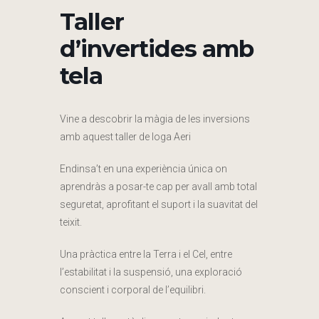
Taller
d’invertides amb
tela
Vine a descobrir la màgia de les inversions
amb aquest taller de Ioga Aeri
Endinsa’t en una experiència única on
aprendràs a posar-te cap per avall amb total
seguretat, aprofitant el suport i la suavitat del
teixit.
Una pràctica entre la Terra i el Cel, entre
l’estabilitat i la suspensió, una exploració
conscient i corporal de l’equilibri.