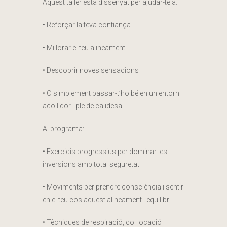
Aquest taller està dissenyat per ajudar-te a:
• Reforçar la teva confiança
• Millorar el teu alineament
• Descobrir noves sensacions
• O simplement passar-t’ho bé en un entorn
acollidor i ple de calidesa
Al programa:
• Exercicis progressius per dominar les
inversions amb total seguretat
• Moviments per prendre consciència i sentir
en el teu cos aquest alineament i equilibri
• Tècniques de respiració, col·locació