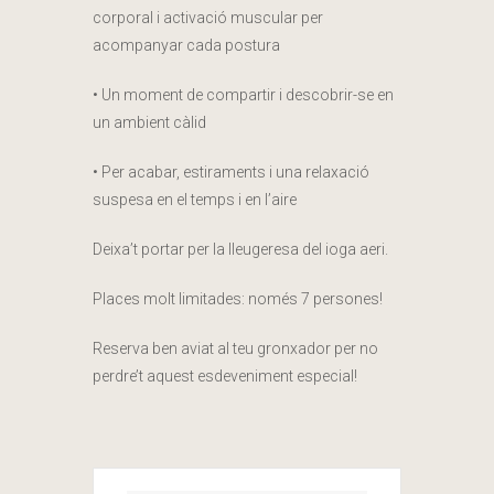
corporal i activació muscular per
acompanyar cada postura
• Un moment de compartir i descobrir-se en
un ambient càlid
• Per acabar, estiraments i una relaxació
suspesa en el temps i en l’aire
Deixa’t portar per la lleugeresa del ioga aeri.
Places molt limitades: només 7 persones!
Reserva ben aviat al teu gronxador per no
perdre’t aquest esdeveniment especial!