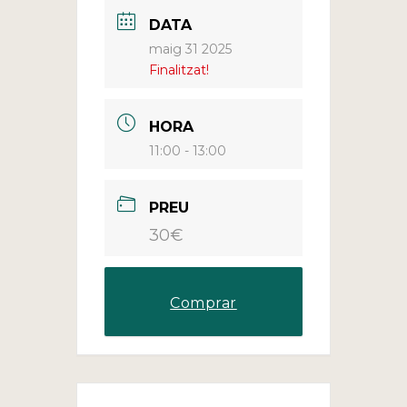
DATA
maig 31 2025
Finalitzat!
HORA
11:00 - 13:00
PREU
30€
Comprar