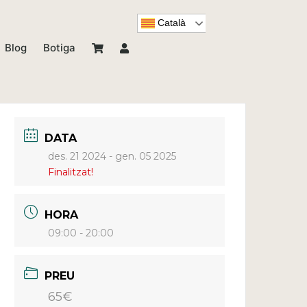
Català
Blog
Botiga
DATA
des. 21 2024
- gen. 05 2025
Finalitzat!
HORA
09:00 - 20:00
PREU
65€