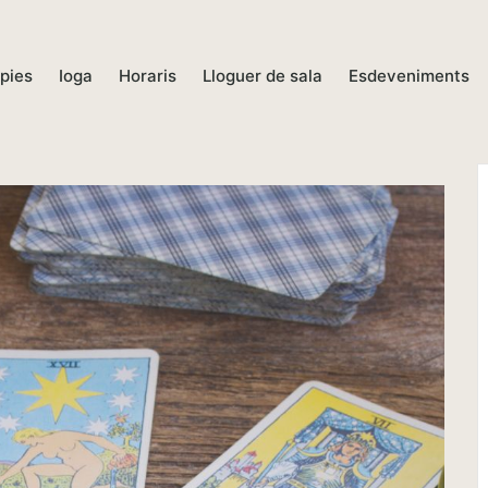
pies
Ioga
Horaris
Lloguer de sala
Esdeveniments